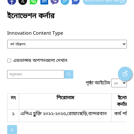
আপনার মতামত প্রদান করুন
ইনোভেশন কর্নার
Innovation Content Type
এডভান্সড অপশনগুলো দেখান
পৃষ্ঠা আইটেম
নং
শিরোনাম
ইনোভে
কর্নার ট
১
এপিএ চুুুুুক্তি ২০২২-২০২৩,রোয়াংছড়ি,বান্দরবান
কর্ম পরিকল
১