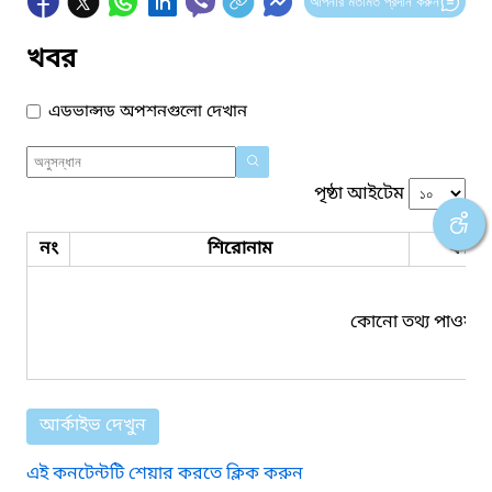
আপনার মতামত প্রদান করুন
খবর
এডভান্সড অপশনগুলো দেখান
পৃষ্ঠা আইটেম
নং
শিরোনাম
ফাইল
কোনো তথ্য পাওয়া য
আর্কাইভ দেখুন
এই কনটেন্টটি শেয়ার করতে ক্লিক করুন