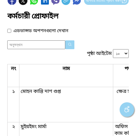
আপনার মতামত প্রদান করুন
কর্মচারী প্রোফাইল
এডভান্সড অপশনগুলো দেখান
পৃষ্ঠা আইটেম
নং
নাম
পদবি
১
মোহন কান্তি দাশ গুপ্ত
ক্ষেত্র সহ
২
মুইয়ইমং মার্মা
অফিস সহ
কাম কম্পি